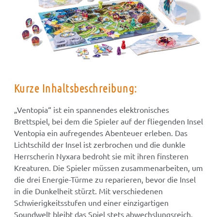
Kurze Inhaltsbeschreibung:
„Ventopia“ ist ein spannendes elektronisches
Brettspiel, bei dem die Spieler auf der fliegenden Insel
Ventopia ein aufregendes Abenteuer erleben. Das
Lichtschild der Insel ist zerbrochen und die dunkle
Herrscherin Nyxara bedroht sie mit ihren finsteren
Kreaturen. Die Spieler müssen zusammenarbeiten, um
die drei Energie-Türme zu reparieren, bevor die Insel
in die Dunkelheit stürzt. Mit verschiedenen
Schwierigkeitsstufen und einer einzigartigen
Soundwelt bleibt das Spiel stets abwechslungsreich.