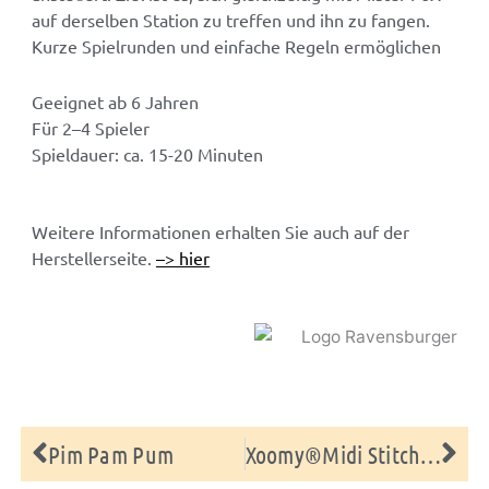
auf derselben Station zu treffen und ihn zu fangen.
Kurze Spielrunden und einfache Regeln ermöglichen
Geeignet ab 6 Jahren
Für 2–4 Spieler
Spieldauer: ca. 15-20 Minuten
Weitere Informationen erhalten Sie auch auf der
Herstellerseite.
–> hier
Zurück
Nä
Pim Pam Pum
Xoomy®Midi Stitch & Classics