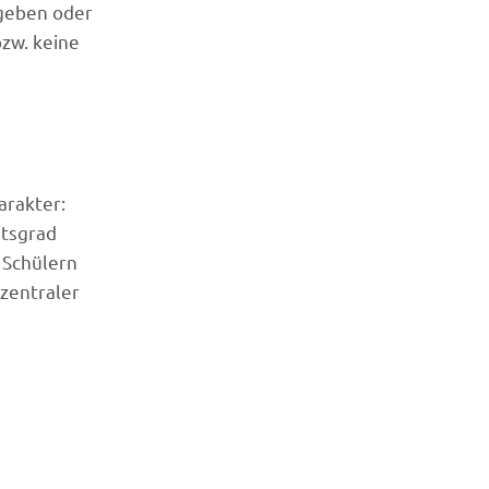
bgeben oder
zw. keine
arakter:
itsgrad
 Schülern
 zentraler