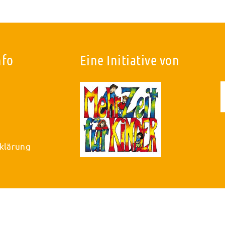
nfo
Eine Initiative von
klärung